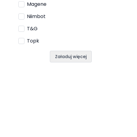
Magene
Niimbot
T&G
Topk
Załaduj więcej