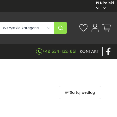
PLN
Polski
Szukaj
+48 534-132-851
KONTAKT
Sortuj według