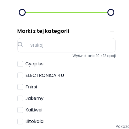
Marki z tej kategorii
Wyświetlanie 10 z 12 opcji
Cycplus
ELECTRONICA 4U
Fnirsi
Jakemy
KaiLiwei
Liitokala
Pokaza